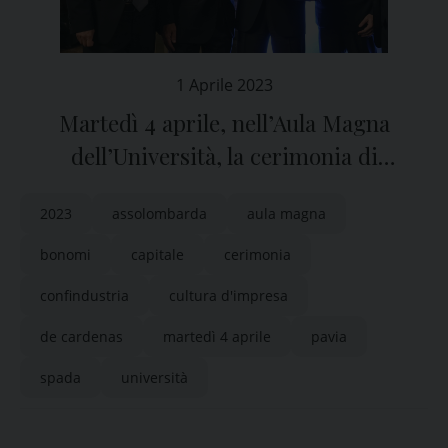
1 Aprile 2023
Martedì 4 aprile, nell’Aula Magna
dell’Università, la cerimonia di
inaugurazione di “Pavia Capitale della
2023
assolombarda
aula magna
Cultura d’Impresa”
bonomi
capitale
cerimonia
confindustria
cultura d'impresa
de cardenas
martedì 4 aprile
pavia
spada
università