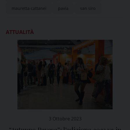
mauretta cattanei
pavia
san siro
ATTUALITÀ
3 Ottobre 2023
“Autunno Pavese”: l’edizione 2023 va in