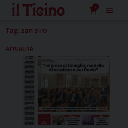
Skip
to
0
content
prodotti
Tag:
san siro
ATTUALITÀ