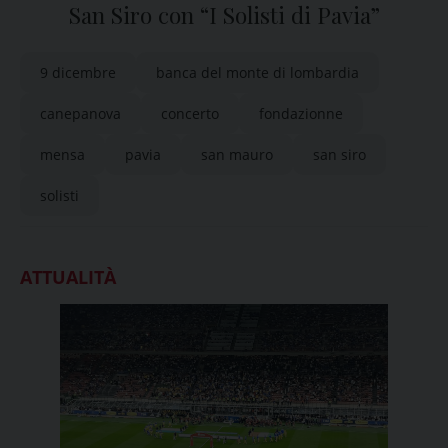
San Siro con “I Solisti di Pavia”
9 dicembre
banca del monte di lombardia
canepanova
concerto
fondazionne
mensa
pavia
san mauro
san siro
solisti
ATTUALITÀ