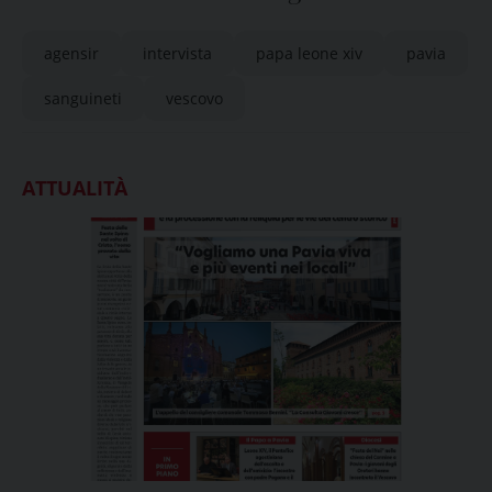
“Vogliamo lasciarci sorprendere”
agensir
intervista
papa leone xiv
pavia
sanguineti
vescovo
ATTUALITÀ