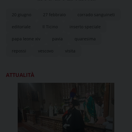
20 giugno
27 febbraio
corrado sanguineti
editoriale
Il Ticino
inserto speciale
papa leone xiv
pavia
quaresima
repossi
vescovo
visita
ATTUALITÀ