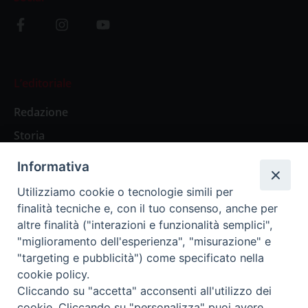
L’editoriale
Redazione
Storia
Informativa
Abbonamenti
Utilizziamo cookie o tecnologie simili per
finalità tecniche e, con il tuo consenso, anche per
Abbonamento Annuale Digitale
altre finalità ("interazioni e funzionalità semplici",
"miglioramento dell'esperienza", "misurazione" e
Abbonamento Annuale Cartaceo
"targeting e pubblicità") come specificato nella
Abbonamento Singola Copia Digitale
cookie policy.
Cliccando su "accetta" acconsenti all'utilizzo dei
cookie. Cliccando su "personalizza" puoi avere