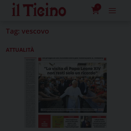
Skip
to
0
content
prodotti
Tag:
vescovo
ATTUALITÀ