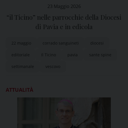
23 Maggio 2026
“il Ticino” nelle parrocchie della Diocesi
di Pavia e in edicola
22 maggio
corrado sanguineti
diocesi
editoriale
Il Ticino
pavia
sante spine
settimanale
vescovo
ATTUALITÀ