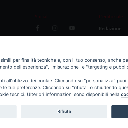
Social
L’editoriale
Redazione
i
Storia
y
imili per finalità tecniche e, con il tuo consenso, anche per 
amento dell'esperienza", "misurazione" e "targeting e pubbli
i all'utilizzo dei cookie. Cliccando su "personalizza" puoi
re le tue preferenze. Cliccando su "rifiuta" o chiudendo que
okie tecnici. Ulteriori informazioni sono disponibili nella
coo
Rifiuta
11 - tel. 0382.24736 - amministrazione@ilticino.it - repossi@i