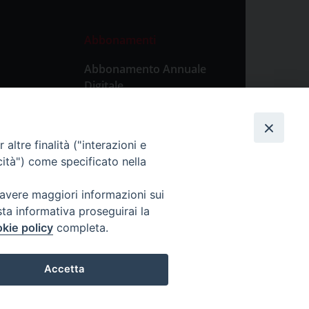
Abbonamenti
Abbonamento Annuale
Digitale
Abbonamento Annuale
Cartaceo
altre finalità ("interazioni e
Abbonamento Singola
cità") come specificato nella
Copia Digitale
 avere maggiori informazioni sui
sta informativa proseguirai la
kie policy
completa.
Accetta
lticino.it - P. IVA: 00213430184
Preferenze Cookie