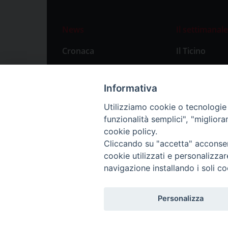
News
Il settimanale
Cronaca
Il Ticino
Attualità
Abbonament
Primo Piano
Privacy Polic
Informativa
Territorio
Utilizziamo cookie o tecnologie s
funzionalità semplici", "miglior
Città
cookie policy.
Politica
Cliccando su "accetta" acconsent
Sport
cookie utilizzati e personalizza
navigazione installando i soli co
Personalizza
Redazione: Pavia, Piazza Duomo 