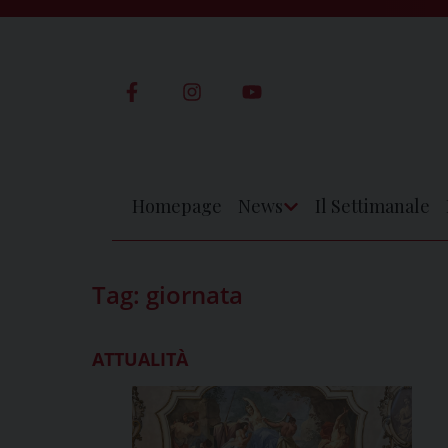
Skip
to
content
Homepage
News
Il Settimanale
Apri
Menu
Tag:
giornata
ATTUALITÀ