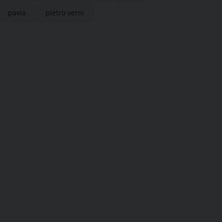
pavia
pietro verni