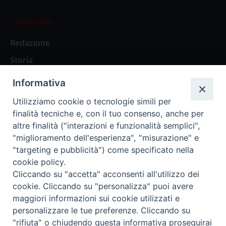
L’editoriale
Redazione
Storia
Informativa
Abbonamenti
Utilizziamo cookie o tecnologie simili per
finalità tecniche e, con il tuo consenso, anche per
Abbonamento Annuale Digitale
altre finalità ("interazioni e funzionalità semplici",
"miglioramento dell'esperienza", "misurazione" e
Abbonamento Annuale Cartaceo
"targeting e pubblicità") come specificato nella
Abbonamento Singola Copia Digitale
cookie policy.
Cliccando su "accetta" acconsenti all'utilizzo dei
cookie. Cliccando su "personalizza" puoi avere
maggiori informazioni sui cookie utilizzati e
personalizzare le tue preferenze. Cliccando su
Redazione: Pavia, Piazza Duomo 11 - tel. 0382.24736 -
"rifiuta" o chiudendo questa informativa proseguirai
amministrazione@ilticino.it - repossi@ilticino.it - P.