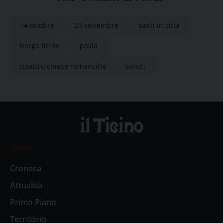
14 ottobre
23 settembre
bach in città
borgo ticino
pavia
quattro chiese romancihe
solisti
News
Cronaca
Attualità
Primo Piano
Territorio