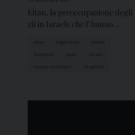
Eitan, la preoccupazione degli
zii in Israele che l’ hanno
incontrato
eitan
hagai biran
israele
malpensa
pavia
tel aviv
travacò siccomario
zii paterni