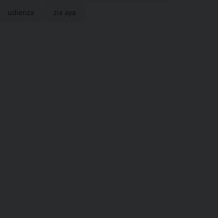
udienza
zia aya