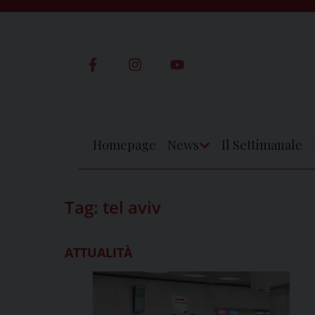
Skip
to
content
Homepage
News
Il Settimanale
Apri
Menu
Tag:
tel aviv
ATTUALITÀ