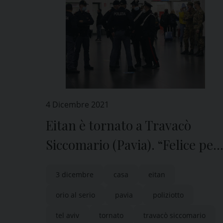
4 Dicembre 2021
Eitan è tornato a Travacò
Siccomario (Pavia). “Felice per
essere a casa”
3 dicembre
casa
eitan
orio al serio
pavia
poliziotto
tel aviv
tornato
travacò siccomario