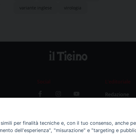
variante inglese
virologia
Social
L’editoriale
Redazione
i
Storia
y
imili per finalità tecniche e, con il tuo consenso, anche per 
amento dell'esperienza", "misurazione" e "targeting e pubbli