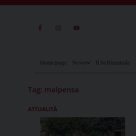
Skip
to
content
Homepage
News
Il Settimanale
Apri
Menu
Tag:
malpensa
ATTUALITÀ