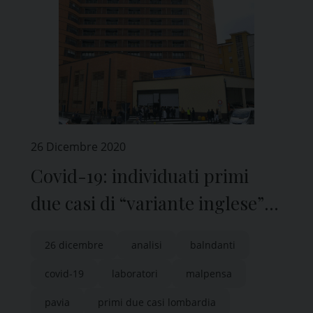
26 Dicembre 2020
Covid-19: individuati primi
due casi di “variante inglese”
in Lombardia, la conferma dal
26 dicembre
analisi
balndanti
San Matteo di Pavia
covid-19
laboratori
malpensa
pavia
primi due casi lombardia