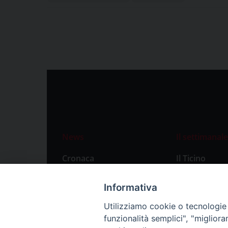
News
Il settimanale
Cronaca
Il Ticino
Attualità
Abbonament
Informativa
Primo Piano
Privacy Polic
Utilizziamo cookie o tecnologie s
Territorio
funzionalità semplici", "miglior
Città