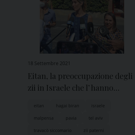
18 Settembre 2021
Eitan, la preoccupazione degli
zii in Israele che l’ hanno
incontrato
eitan
hagai biran
israele
malpensa
pavia
tel aviv
travacò siccomario
zii paterni