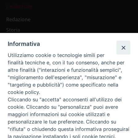
L’editoriale
Redazione
Storia
Informativa
Abbonamenti
Utilizziamo cookie o tecnologie simili per
finalità tecniche e, con il tuo consenso, anche per
Abbonamento Annuale Digitale
altre finalità ("interazioni e funzionalità semplici",
"miglioramento dell'esperienza", "misurazione" e
Abbonamento Annuale Cartaceo
"targeting e pubblicità") come specificato nella
Abbonamento Singola Copia Digitale
cookie policy.
Cliccando su "accetta" acconsenti all'utilizzo dei
cookie. Cliccando su "personalizza" puoi avere
maggiori informazioni sui cookie utilizzati e
personalizzare le tue preferenze. Cliccando su
Redazione: Pavia, Piazza Duomo 11 - tel. 0382.24736 -
"rifiuta" o chiudendo questa informativa proseguirai
amministrazione@ilticino.it - repossi@ilticino.it - P.
la navigazione installando i soli cookie tecnici.