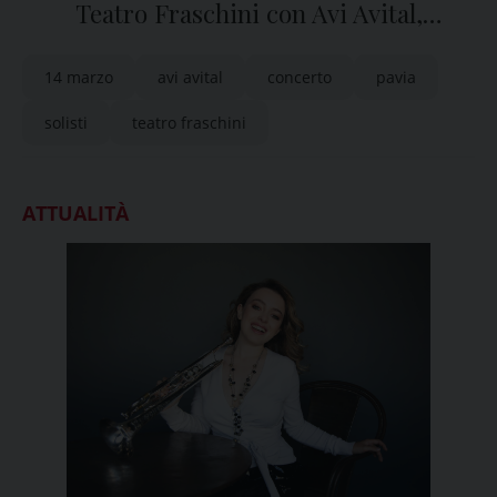
Teatro Fraschini con Avi Avital,
talentuoso musicista israeliano, virtuoso
14 marzo
avi avital
concerto
pavia
del mandolino
solisti
teatro fraschini
ATTUALITÀ