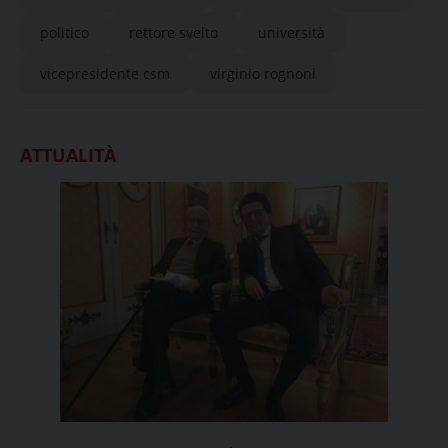
politico
rettore svelto
università
vicepresidente csm
virginio rognoni
ATTUALITÀ