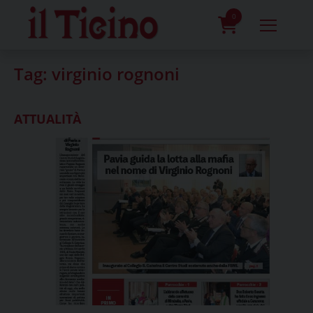
Skip
to
0
content
prodotti
Tag:
virginio rognoni
ATTUALITÀ