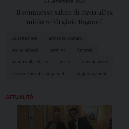
23 Settembre 2022
Il commosso saluto di Pavia all’ex
ministro Virginio Rognoni
23 settembre
armando spataro
bruno tabacci
carmine
funerale
nando dalla chiesa
pavia
romano prodi
vescovo corrado sanguineti
virginio rognoni
ATTUALITÀ