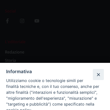
Social
L’editoriale
Redazione
Storia
Informativa
Abbonamenti
Utilizziamo cookie o tecnologie simili per
finalità tecniche e, con il tuo consenso, anche per
Abbonamento Annuale Digitale
altre finalità ("interazioni e funzionalità semplici",
"miglioramento dell'esperienza", "misurazione" e
Abbonamento Annuale Cartaceo
"targeting e pubblicità") come specificato nella
Abbonamento Singola Copia Digitale