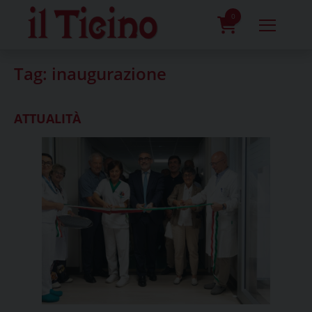
Skip
to
0
content
prodotti
Tag:
inaugurazione
ATTUALITÀ