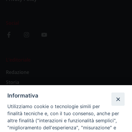
Social
L’editoriale
Redazione
Storia
Informativa
Abbonamenti
Utilizziamo cookie o tecnologie simili per
finalità tecniche e, con il tuo consenso, anche per
Abbonamento Annuale Digitale
altre finalità ("interazioni e funzionalità semplici",
"miglioramento dell'esperienza", "misurazione" e
Abbonamento Annuale Cartaceo