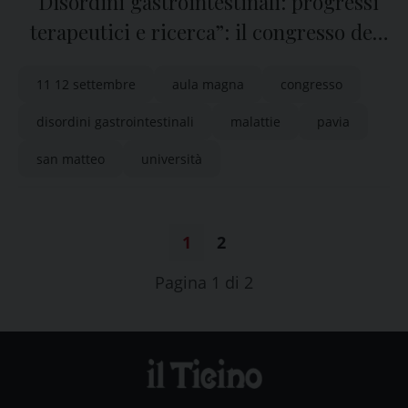
“Disordini gastrointestinali: progressi
terapeutici e ricerca”: il congresso del
San Matteo e dell’Ateneo di Pavia
11 12 settembre
aula magna
congresso
disordini gastrointestinali
malattie
pavia
san matteo
università
1
2
Pagina 1 di 2