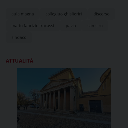
benemerenze di San Siro
aula magna
collegiuo ghislieriri
discorso
mario fabrizio fracassi
pavia
san siro
sindaco
ATTUALITÀ