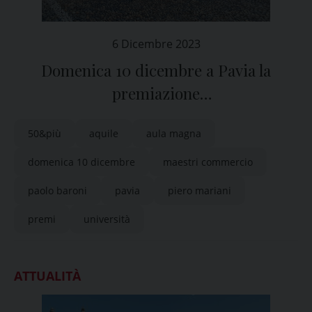
6 Dicembre 2023
Domenica 10 dicembre a Pavia la
premiazione
dei “Maestri” del Commercio
50&più
aquile
aula magna
domenica 10 dicembre
maestri commercio
paolo baroni
pavia
piero mariani
premi
università
ATTUALITÀ