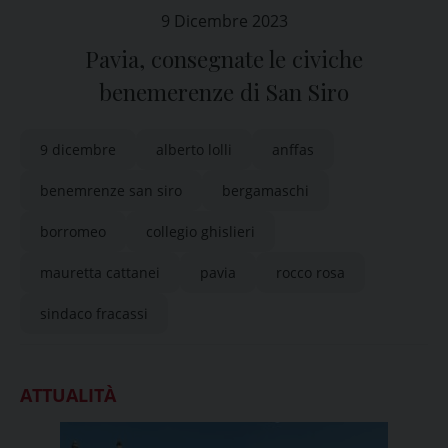
9 Dicembre 2023
Pavia, consegnate le civiche
benemerenze di San Siro
9 dicembre
alberto lolli
anffas
benemrenze san siro
bergamaschi
borromeo
collegio ghislieri
mauretta cattanei
pavia
rocco rosa
sindaco fracassi
ATTUALITÀ