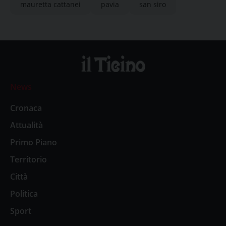
mauretta cattanei
pavia
san siro
News
Cronaca
Attualità
Primo Piano
Territorio
Città
Politica
Sport