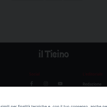
Social
L’editoriale
Redazione
i
Storia
y
imili per finalità tecniche e, con il tuo consenso, anche per 