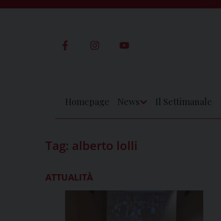
Skip
to
content
Homepage
News
Il Settimanale
Apri
Menu
Tag:
alberto lolli
ATTUALITÀ