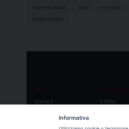
mauretta cattanei
pavia
rocco rosa
sindaco fracassi
News
Il settimanale
Cronaca
Il Ticino
Attualità
Abbonament
Informativa
Primo Piano
Privacy Polic
Utilizziamo cookie o tecnologie s