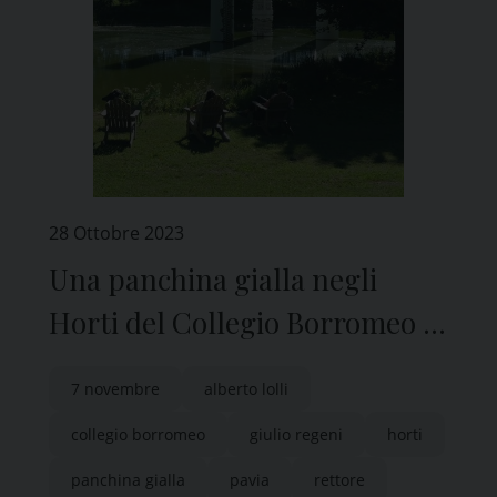
28 Ottobre 2023
Una panchina gialla negli
Horti del Collegio Borromeo di
Pavia per ricordare Giulio
7 novembre
alberto lolli
Regeni
collegio borromeo
giulio regeni
horti
panchina gialla
pavia
rettore