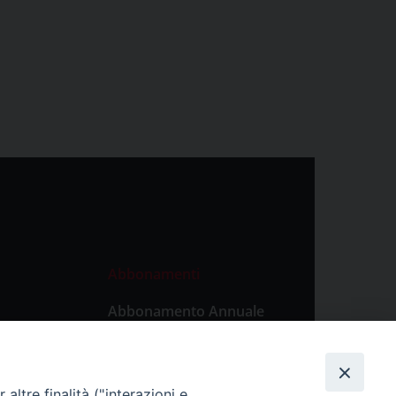
Abbonamenti
Abbonamento Annuale
Digitale
Abbonamento Annuale
Cartaceo
altre finalità ("interazioni e