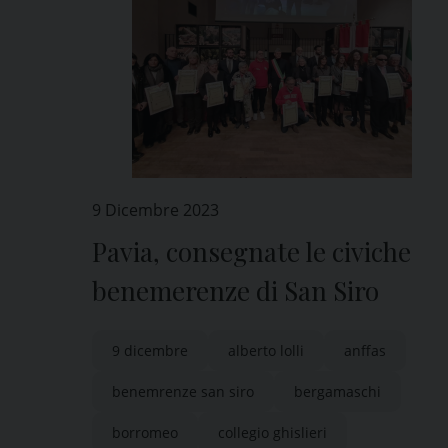
9 Dicembre 2023
Pavia, consegnate le civiche
benemerenze di San Siro
9 dicembre
alberto lolli
anffas
benemrenze san siro
bergamaschi
borromeo
collegio ghislieri