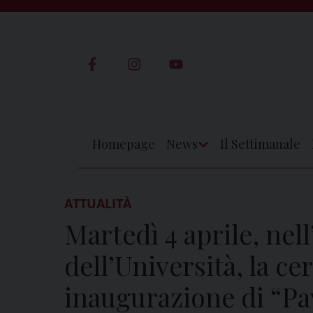
Skip
to
content
Homepage
News
Il Settimanale
Apri
Menu
ATTUALITÀ
Martedì 4 aprile, nel
dell’Università, la ce
inaugurazione di “Pav