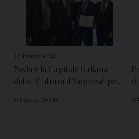
16 Novembre 2022
16
Pavia è la Capitale italiana
Pa
della “Cultura dʼImpresa” per
de
il 2023
il
di Riccardo Azzolini
di 