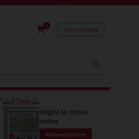
Area riservata
0
prodotti
Sfoglia la rivista
online
Abbonati subito