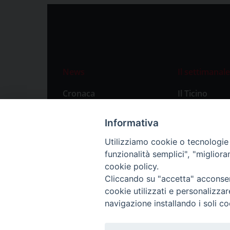
News
Il settimanale
Cronaca
Il Ticino
Attualità
Abbonament
Informativa
Primo Piano
Privacy Polic
Utilizziamo cookie o tecnologie s
Territorio
funzionalità semplici", "miglior
Città
cookie policy.
Cliccando su "accetta" acconsent
Politica
cookie utilizzati e personalizza
Sport
navigazione installando i soli co