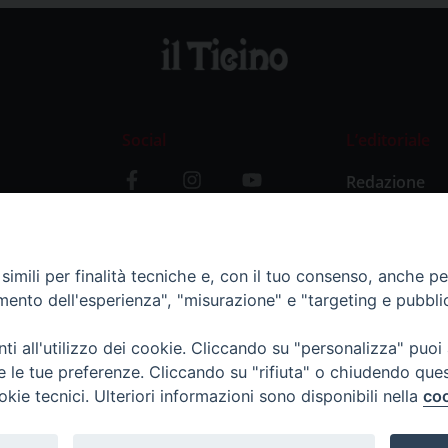
Social
L’editoriale
Redazione
i
Storia
y
imili per finalità tecniche e, con il tuo consenso, anche per 
amento dell'esperienza", "misurazione" e "targeting e pubbli
i all'utilizzo dei cookie. Cliccando su "personalizza" puoi
re le tue preferenze. Cliccando su "rifiuta" o chiudendo que
okie tecnici. Ulteriori informazioni sono disponibili nella
coo