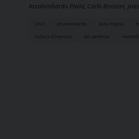
Assolombarda Pavia; Carlo Bonomi, pres
2023
assolombarda
aula magna
b
cultura d'impresa
de cardenas
martedì 