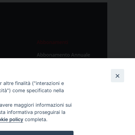
Abbonamenti
Abbonamento Annuale
Digitale
Abbonamento Annuale
Cartaceo
altre finalità ("interazioni e
Abbonamento Singola
cità") come specificato nella
Copia Digitale
 avere maggiori informazioni sui
sta informativa proseguirai la
kie policy
completa.