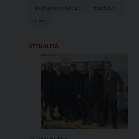
intelligenza artuficiale
marchesini
pavia
ATTUALITÀ
10 Gennaio 2023