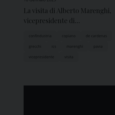
La visita di Alberto Marenghi,
vicepresidente di
Confindustria, all’ ICS di
confindustria
copiano
de cardenas
Copiano
grecchi
ics
marenghi
pavia
vicepresidente
visita