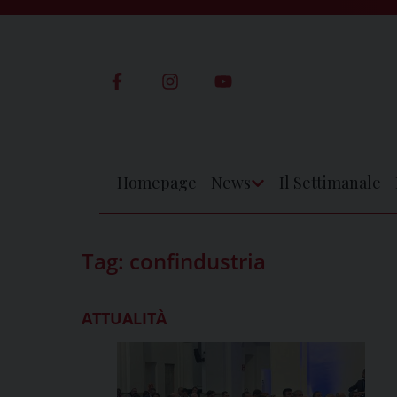
Skip
to
content
Homepage
News
Il Settimanale
Apri
Menu
Tag:
confindustria
ATTUALITÀ