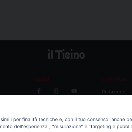
Social
L’editoriale
Redazione
i
Storia
y
imili per finalità tecniche e, con il tuo consenso, anche per 
amento dell'esperienza", "misurazione" e "targeting e pubbli