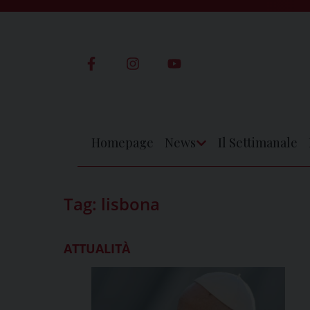
Skip
to
content
Homepage
News
Il Settimanale
Apri
Menu
Tag:
lisbona
ATTUALITÀ