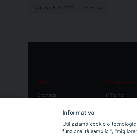
roma giubileo 2025
s.messa
News
Il settimanale
Cronaca
Il Ticino
Attualità
Abbonament
Informativa
Primo Piano
Privacy Polic
Utilizziamo cookie o tecnologie s
Territorio
funzionalità semplici", "miglior
Città