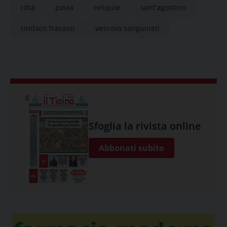
città
pavia
reliquie
sant'agostino
sindaco fracassi
vescovo sanguineti
Sfoglia la rivista online
Abbonati subito