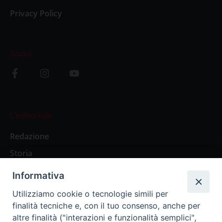
Privacy Policy
Social
L’editoriale
Redazione
Storia
Informativa
Abbonamenti
Utilizziamo cookie o tecnologie simili per
finalità tecniche e, con il tuo consenso, anche per
Abbonamento Annuale Digitale
altre finalità ("interazioni e funzionalità semplici",