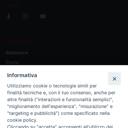
Social
L’editoriale
Redazione
Storia
Informativa
Abbonamenti
Utilizziamo cookie o tecnologie simili per
finalità tecniche e, con il tuo consenso, anche per
Abbonamento Annuale Digitale
altre finalità ("interazioni e funzionalità semplici",
"miglioramento dell'esperienza", "misurazione" e
Abbonamento Annuale Cartaceo
"targeting e pubblicità") come specificato nella
Abbonamento Singola Copia Digitale
cookie policy.
Cliccando su "accetta" acconsenti all'utilizzo dei