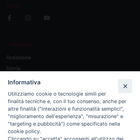
Social
L’editoriale
Redazione
Storia
Informativa
Abbonamenti
Utilizziamo cookie o tecnologie simili per
finalità tecniche e, con il tuo consenso, anche per
Abbonamento Annuale Digitale
altre finalità ("interazioni e funzionalità semplici",
"miglioramento dell'esperienza", "misurazione" e
Abbonamento Annuale Cartaceo
"targeting e pubblicità") come specificato nella
Abbonamento Singola Copia Digitale
cookie policy.
Cliccando su "accetta" acconsenti all'utilizzo dei