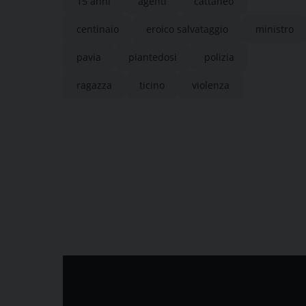
15 anni
agenti
cattaneo
centinaio
eroico salvataggio
ministro
pavia
piantedosi
polizia
ragazza
ticino
violenza