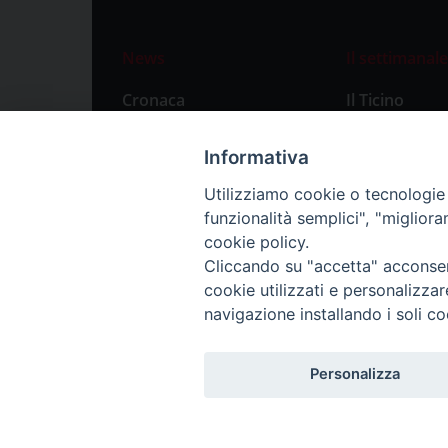
News
Il settimanale
Cronaca
Il Ticino
Attualità
Abbonament
Informativa
Primo Piano
Privacy Polic
Utilizziamo cookie o tecnologie s
Territorio
funzionalità semplici", "miglior
Città
cookie policy.
Cliccando su "accetta" acconsent
Politica
cookie utilizzati e personalizza
Sport
navigazione installando i soli co
Personalizza
Redazione: Pavia, Piazza Duomo 