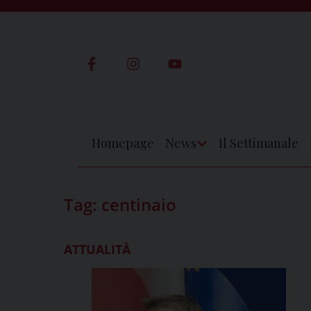
Skip
to
content
Homepage
News
Il Settimanale
Apri
Menu
Tag:
centinaio
ATTUALITÀ