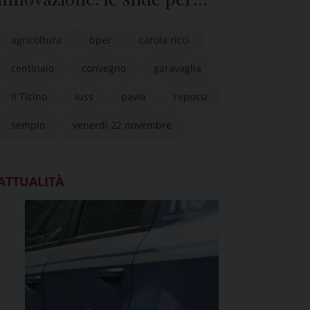
coltivare il nostro futuro”
agricoltura
bper
carola ricci
centinaio
convegno
garavaglia
Il Ticino
iuss
pavia
repossi
sempio
venerdì 22 novembre
ATTUALITÀ