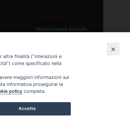
Abbonamenti
Abbonamento Annuale
Digitale
Abbonamento Annuale
Cartaceo
altre finalità ("interazioni e
Abbonamento Singola
cità") come specificato nella
Copia Digitale
 avere maggiori informazioni sui
sta informativa proseguirai la
kie policy
completa.
Accetta
lticino.it - P. IVA: 00213430184
Preferenze Cookie