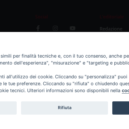
Social
L’editoriale
Redazione
i
Storia
y
imili per finalità tecniche e, con il tuo consenso, anche per 
amento dell'esperienza", "misurazione" e "targeting e pubbli
i all'utilizzo dei cookie. Cliccando su "personalizza" puoi
re le tue preferenze. Cliccando su "rifiuta" o chiudendo que
okie tecnici. Ulteriori informazioni sono disponibili nella
coo
Rifiuta
11 - tel. 0382.24736 - amministrazione@ilticino.it - repossi@i