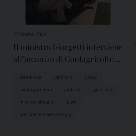
22 Marzo 2024
Il ministro Giorgetti interviene
all’incontro di Confagricoltura
Pavia: “L’agricoltura è un
assemblea
centinaio
ciocca
‘driver’ dell’economia italiana”
confragricoltura
garlasco
giansanti
ministro giorgetti
pavia
presidente marta sempio