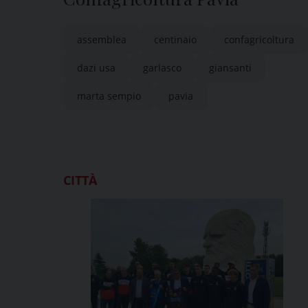
assemblea
centinaio
confagricoltura
dazi usa
garlasco
giansanti
marta sempio
pavia
CITTÀ