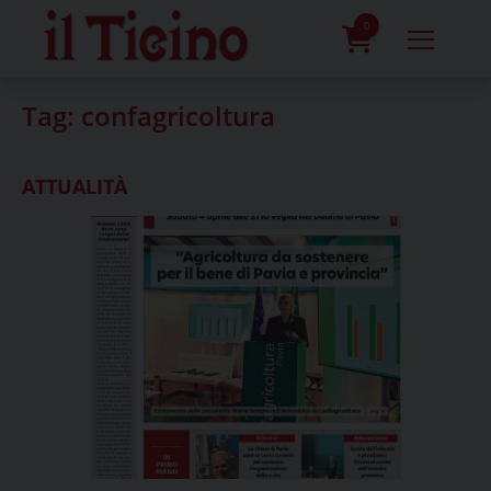
Skip
to
0
content
prodotti
Tag:
confagricoltura
ATTUALITÀ