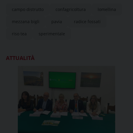
condanna “l’atto vandalico”
campo distrutto
confagricoltura
lomellina
mezzana bigli
pavia
radice fossati
riso tea
sperimentale
ATTUALITÀ