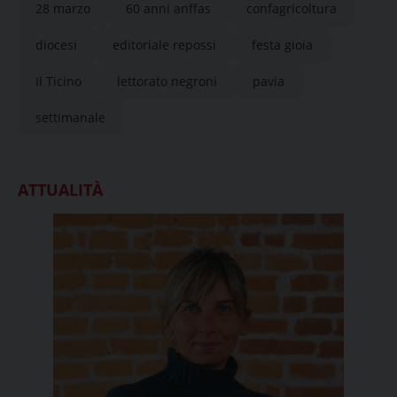
28 marzo
60 anni anffas
confagricoltura
diocesi
editoriale repossi
festa gioia
Il Ticino
lettorato negroni
pavia
settimanale
ATTUALITÀ