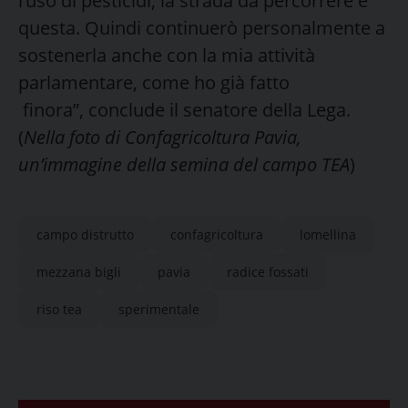
l’uso di pesticidi, la strada da percorrere è
questa. Quindi continuerò personalmente a
sostenerla anche con la mia attività
parlamentare, come ho già fatto
finora”, conclude il senatore della Lega.
(
Nella foto di Confagricoltura Pavia,
un’immagine della semina del campo TEA
)
campo distrutto
confagricoltura
lomellina
mezzana bigli
pavia
radice fossati
riso tea
sperimentale