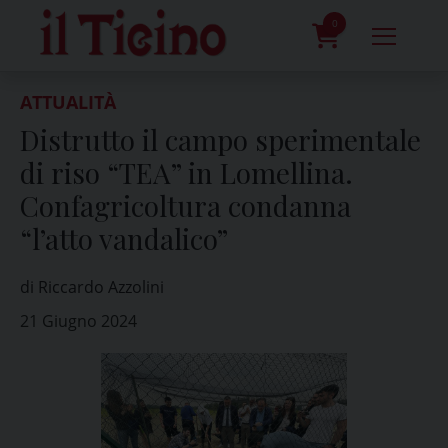
Skip
to
0
content
prodotti
ATTUALITÀ
Distrutto il campo sperimentale
di riso “TEA” in Lomellina.
Confagricoltura condanna
“l’atto vandalico”
di Riccardo Azzolini
21 Giugno 2024