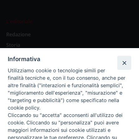
L’editoriale
Redazione
Storia
Informativa
Abbonamenti
Utilizziamo cookie o tecnologie simili per
finalità tecniche e, con il tuo consenso, anche per
Abbonamento Annuale Digitale
altre finalità ("interazioni e funzionalità semplici",
"miglioramento dell'esperienza", "misurazione" e
Abbonamento Annuale Cartaceo
"targeting e pubblicità") come specificato nella
Abbonamento Singola Copia Digitale
cookie policy.
Cliccando su "accetta" acconsenti all'utilizzo dei
cookie. Cliccando su "personalizza" puoi avere
maggiori informazioni sui cookie utilizzati e
personalizzare le tue preferenze. Cliccando su