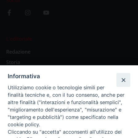
Social
L’editoriale
Redazione
Storia
Informativa
Abbonamenti
Utilizziamo cookie o tecnologie simili per
finalità tecniche e, con il tuo consenso, anche per
Abbonamento Annuale Digitale
altre finalità ("interazioni e funzionalità semplici",
"miglioramento dell'esperienza", "misurazione" e
Abbonamento Annuale Cartaceo
"targeting e pubblicità") come specificato nella
Abbonamento Singola Copia Digitale
cookie policy.
Cliccando su "accetta" acconsenti all'utilizzo dei