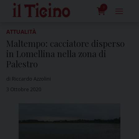
Skip
to
0
content
prodotti
ATTUALITÀ
Maltempo: cacciatore disperso
in Lomellina nella zona di
Palestro
di Riccardo Azzolini
3 Ottobre 2020