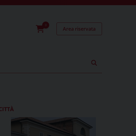
Area riservata
0
prodotti
CITTÀ