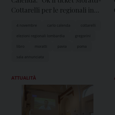
Cottarelli per le regionali in
Lombardia”
4 novembre
carlo calenda
cottarelli
elezioni regionali lombardia
gregorini
libro
moratti
pavia
poma
sala annunciata
ATTUALITÀ