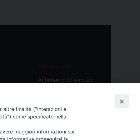
Abbonamenti
Abbonamento Annuale
Digitale
Abbonamento Annuale
Cartaceo
altre finalità ("interazioni e
Abbonamento Singola
cità") come specificato nella
Copia Digitale
 avere maggiori informazioni sui
sta informativa proseguirai la