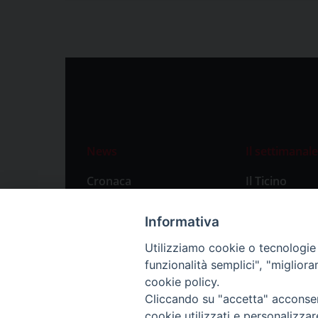
News
Il settimanale
Cronaca
Il Ticino
Attualità
Abbonament
Informativa
Primo Piano
Privacy Polic
Utilizziamo cookie o tecnologie s
Territorio
funzionalità semplici", "miglior
Città
cookie policy.
Cliccando su "accetta" acconsent
Politica
cookie utilizzati e personalizza