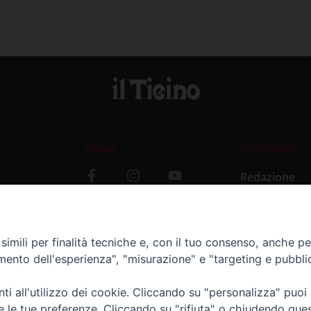
Social
L’editoriale
Redazione
i
Storia
y
imili per finalità tecniche e, con il tuo consenso, anche per 
amento dell'esperienza", "misurazione" e "targeting e pubbli
i all'utilizzo dei cookie. Cliccando su "personalizza" puoi
re le tue preferenze. Cliccando su "rifiuta" o chiudendo que