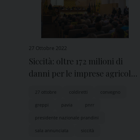
27 Ottobre 2022
Siccità: oltre 172 milioni di
danni per le imprese agricole
della provincia di Pavia
27 ottobre
coldiretti
convegno
greppi
pavia
pnrr
presidente nazionale prandini
sala annunciata
siccità