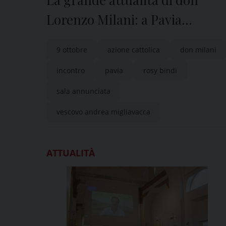
Lorenzo Milani: a Pavia
l’incontro di AC
9 ottobre
azione cattolica
don milani
incontro
pavia
rosy bindi
sala annunciata
vescovo andrea migliavacca
ATTUALITÀ