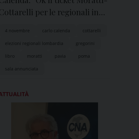
Cottarelli per le regionali in
Lombardia”
4 novembre
carlo calenda
cottarelli
elezioni regionali lombardia
gregorini
libro
moratti
pavia
poma
sala annunciata
ATTUALITÀ