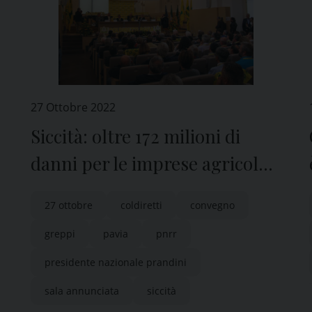
27 Ottobre 2022
Siccità: oltre 172 milioni di
danni per le imprese agricole
della provincia di Pavia
27 ottobre
coldiretti
convegno
greppi
pavia
pnrr
presidente nazionale prandini
sala annunciata
siccità