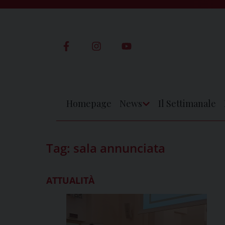
Skip
to
content
Homepage
News
Il Settimanale
Apri
Menu
Tag:
sala annunciata
ATTUALITÀ