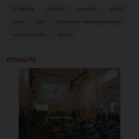
Pavia
27 ottobre
coldiretti
convegno
greppi
pavia
pnrr
presidente nazionale prandini
sala annunciata
siccità
ATTUALITÀ