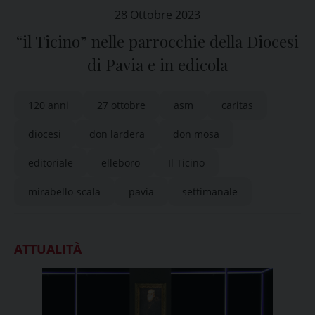
28 Ottobre 2023
“il Ticino” nelle parrocchie della Diocesi
di Pavia e in edicola
120 anni
27 ottobre
asm
caritas
diocesi
don lardera
don mosa
editoriale
elleboro
Il Ticino
mirabello-scala
pavia
settimanale
ATTUALITÀ