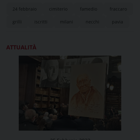
Fraccaro, Mino Milani e Angelo Grilli
24 febbraio
cimiterio
famedio
fraccaro
grilli
iscritti
milani
necchi
pavia
ATTUALITÀ