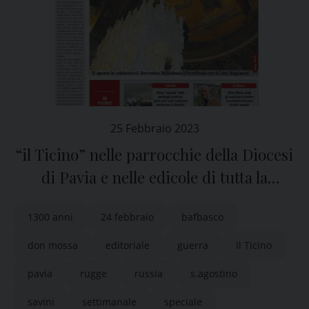
25 Febbraio 2023
“il Ticino” nelle parrocchie della Diocesi
di Pavia e nelle edicole di tutta la
provincia
1300 anni
24 febbraio
bafbasco
don mossa
editoriale
guerra
Il Ticino
pavia
rugge
russia
s.agostino
savini
settimanale
speciale