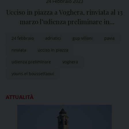
24 Febbraio 2023
Ucciso in piazza a Voghera, rinviata al 13
marzo l’udienza preliminare in
Tribunale a Pavia
24 febbraio
adriatici
gup villani
pavia
rinviata
ucciso in piazza
udienza preliminare
voghera
youns el boussettaoui
ATTUALITÀ