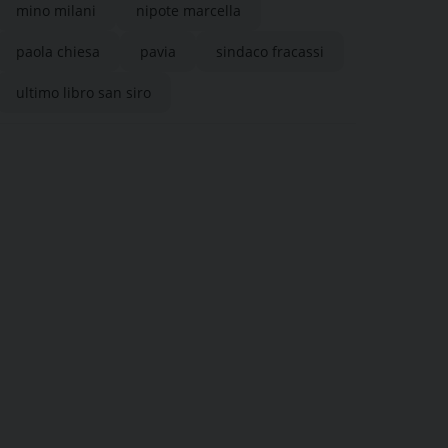
mino milani
nipote marcella
paola chiesa
pavia
sindaco fracassi
ultimo libro san siro