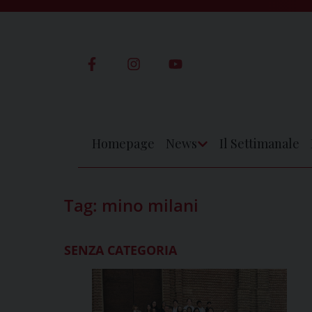
Skip
to
content
Homepage
News
Il Settimanale
Apri
Menu
Tag:
mino milani
SENZA CATEGORIA