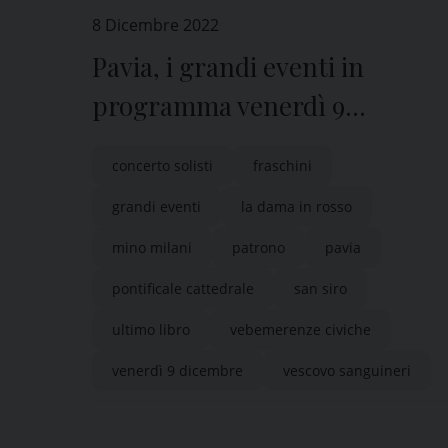
8 Dicembre 2022
Pavia, i grandi eventi in
programma venerdì 9
dicembre nella giornata di San
concerto solisti
fraschini
Siro
grandi eventi
la dama in rosso
mino milani
patrono
pavia
pontificale cattedrale
san siro
ultimo libro
vebemerenze civiche
venerdì 9 dicembre
vescovo sanguineri