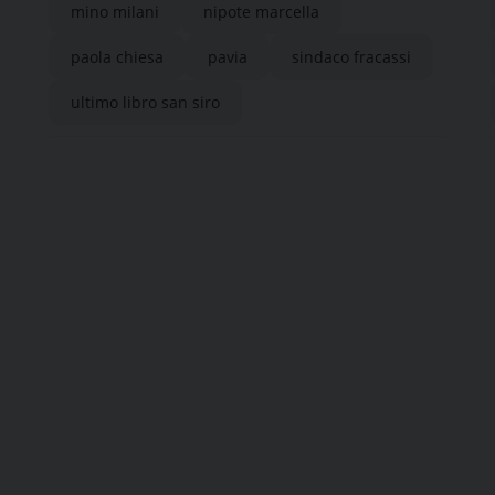
mino milani
nipote marcella
paola chiesa
pavia
sindaco fracassi
ultimo libro san siro