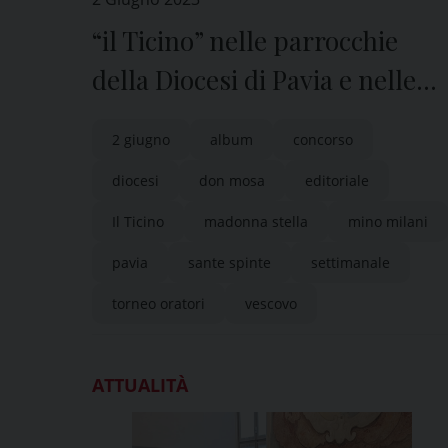
“il Ticino” nelle parrocchie
della Diocesi di Pavia e nelle
edicole di tutta la provincia
2 giugno
album
concorso
diocesi
don mosa
editoriale
Il Ticino
madonna stella
mino milani
pavia
sante spinte
settimanale
torneo oratori
vescovo
ATTUALITÀ