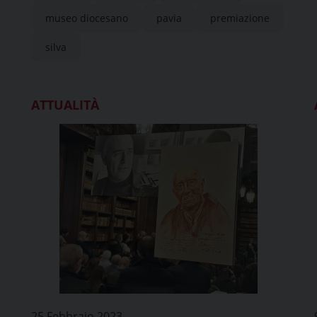
museo diocesano
pavia
premiazione
silva
ATTUALITÀ
25 Febbraio 2023