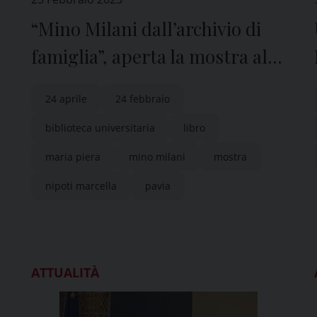
“Mino Milani dall’archivio di
famiglia”, aperta la mostra alla
Biblioteca universitaria di
24 aprile
24 febbraio
Pavia
biblioteca universitaria
libro
maria piera
mino milani
mostra
nipoti marcella
pavia
ATTUALITÀ