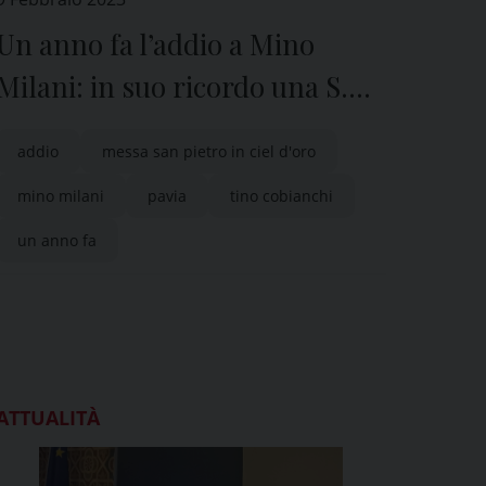
Un anno fa l’addio a Mino
Milani: in suo ricordo una S.
Messa nella basilica di S.
addio
messa san pietro in ciel d'oro
Pietro in Ciel d’Oro a Pavia
mino milani
pavia
tino cobianchi
un anno fa
ATTUALITÀ