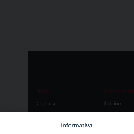
News
Il settimanale
Cronaca
Il Ticino
Attualità
Abbonament
Primo Piano
Privacy Polic
Informativa
Territorio