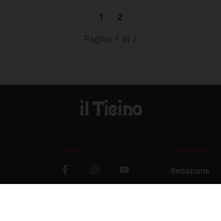
1
2
Pagina 1 di 2
Social
L’editoriale
Redazione
i
Storia
y