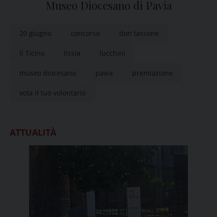
Museo Diocesano di Pavia
20 giugno
concorso
don tassone
Il Ticino
lissia
lucchini
museo diocesano
pavia
premiazione
vota il tuo volontario
ATTUALITÀ