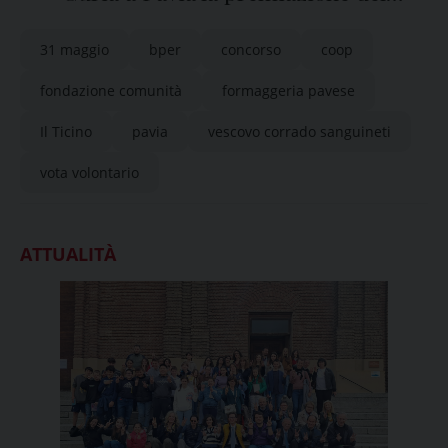
concorso de “il Ticino”
31 maggio
bper
concorso
coop
fondazione comunità
formaggeria pavese
Il Ticino
pavia
vescovo corrado sanguineti
vota volontario
ATTUALITÀ