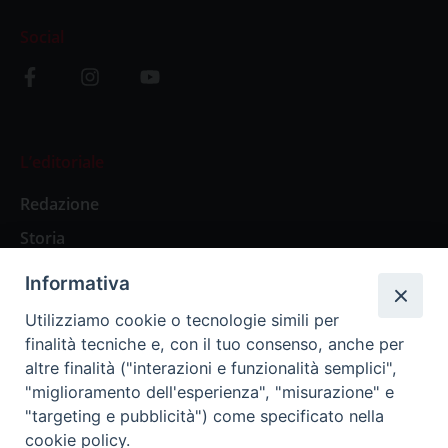
Social
L’editoriale
Redazione
Storia
Informativa
Abbonamenti
Utilizziamo cookie o tecnologie simili per
finalità tecniche e, con il tuo consenso, anche per
Abbonamento Annuale Digitale
altre finalità ("interazioni e funzionalità semplici",
"miglioramento dell'esperienza", "misurazione" e
Abbonamento Annuale Cartaceo
"targeting e pubblicità") come specificato nella
Abbonamento Singola Copia Digitale
cookie policy.