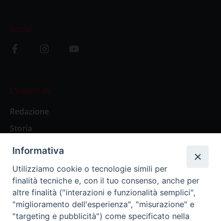
Social
L’editoriale
Redazione
Storia
Informativa
Abbonamenti
Utilizziamo cookie o tecnologie simili per
finalità tecniche e, con il tuo consenso, anche per
Abbonamento Annuale Digitale
altre finalità ("interazioni e funzionalità semplici",
"miglioramento dell'esperienza", "misurazione" e
Abbonamento Annuale Cartaceo
"targeting e pubblicità") come specificato nella