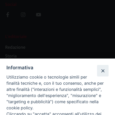
Social
L’editoriale
Redazione
Storia
Informativa
Abbonamenti
Utilizziamo cookie o tecnologie simili per
finalità tecniche e, con il tuo consenso, anche per
Abbonamento Annuale Digitale
altre finalità ("interazioni e funzionalità semplici",
"miglioramento dell'esperienza", "misurazione" e
Abbonamento Annuale Cartaceo
"targeting e pubblicità") come specificato nella
Abbonamento Singola Copia Digitale
cookie policy.
Cliccando su "accetta" acconsenti all'utilizzo dei