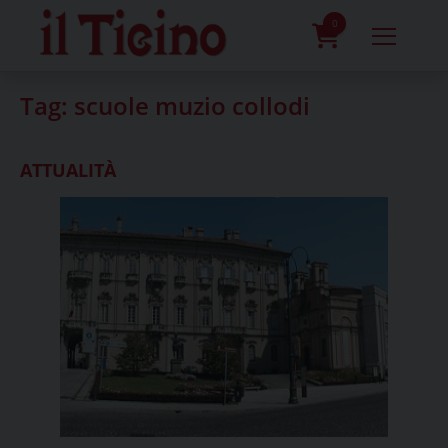
Skip
to
0
content
prodotti
Tag:
scuole muzio collodi
ATTUALITÀ