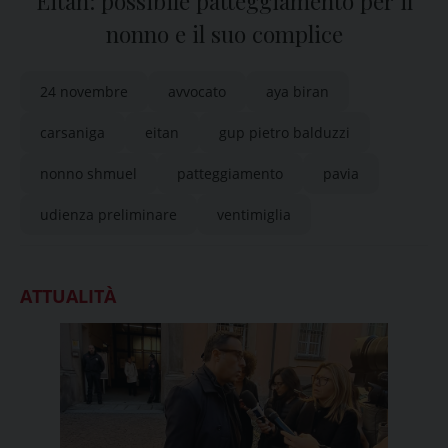
Eitan: possibile patteggiamento per il
nonno e il suo complice
24 novembre
avvocato
aya biran
carsaniga
eitan
gup pietro balduzzi
nonno shmuel
patteggiamento
pavia
udienza preliminare
ventimiglia
ATTUALITÀ