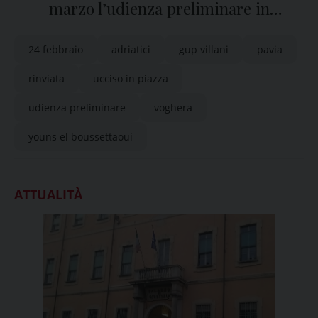
marzo l’udienza preliminare in
Tribunale a Pavia
24 febbraio
adriatici
gup villani
pavia
rinviata
ucciso in piazza
udienza preliminare
voghera
youns el boussettaoui
ATTUALITÀ