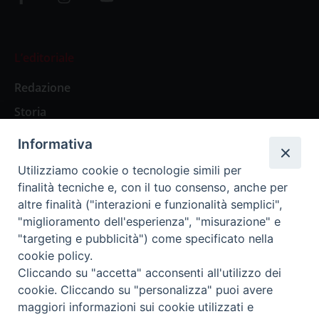
L’editoriale
Redazione
Storia
Informativa
Abbonamenti
Utilizziamo cookie o tecnologie simili per
finalità tecniche e, con il tuo consenso, anche per
Abbonamento Annuale Digitale
altre finalità ("interazioni e funzionalità semplici",
"miglioramento dell'esperienza", "misurazione" e
Abbonamento Annuale Cartaceo
"targeting e pubblicità") come specificato nella
Abbonamento Singola Copia Digitale
cookie policy.
Cliccando su "accetta" acconsenti all'utilizzo dei
cookie. Cliccando su "personalizza" puoi avere
maggiori informazioni sui cookie utilizzati e