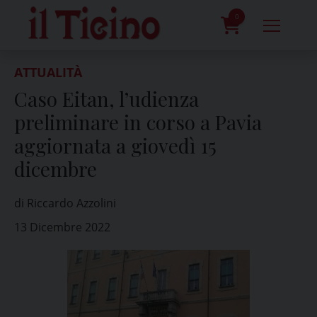
Skip
to
0
content
prodotti
ATTUALITÀ
Caso Eitan, l’udienza
preliminare in corso a Pavia
aggiornata a giovedì 15
dicembre
di Riccardo Azzolini
13 Dicembre 2022