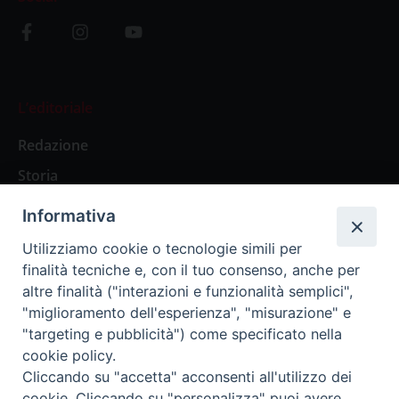
L’editoriale
Redazione
Storia
Informativa
Abbonamenti
Utilizziamo cookie o tecnologie simili per
finalità tecniche e, con il tuo consenso, anche per
Abbonamento Annuale Digitale
altre finalità ("interazioni e funzionalità semplici",
"miglioramento dell'esperienza", "misurazione" e
Abbonamento Annuale Cartaceo
"targeting e pubblicità") come specificato nella
Abbonamento Singola Copia Digitale
cookie policy.
Cliccando su "accetta" acconsenti all'utilizzo dei
cookie. Cliccando su "personalizza" puoi avere