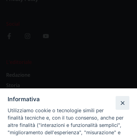
Social
L’editoriale
Redazione
Storia
Informativa
Abbonamenti
Utilizziamo cookie o tecnologie simili per
finalità tecniche e, con il tuo consenso, anche per
Abbonamento Annuale Digitale
altre finalità ("interazioni e funzionalità semplici",
"miglioramento dell'esperienza", "misurazione" e
Abbonamento Annuale Cartaceo