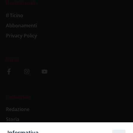
Il settimanale
Il Ticino
Abbonamenti
Privacy Policy
Social
L’editoriale
Redazione
Storia
Informativa