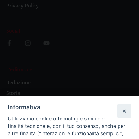
Privacy Policy
Social
L’editoriale
Redazione
Storia
Informativa
Abbonamenti
Utilizziamo cookie o tecnologie simili per
finalità tecniche e, con il tuo consenso, anche per
Abbonamento Annuale Digitale
altre finalità ("interazioni e funzionalità semplici",