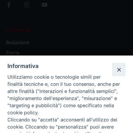
L’editoriale
Redazione
Storia
Informativa
Abbonamenti
Utilizziamo cookie o tecnologie simili per
finalità tecniche e, con il tuo consenso, anche per
Abbonamento Annuale Digitale
altre finalità ("interazioni e funzionalità semplici",
"miglioramento dell'esperienza", "misurazione" e
Abbonamento Annuale Cartaceo
"targeting e pubblicità") come specificato nella
Abbonamento Singola Copia Digitale
cookie policy.
Cliccando su "accetta" acconsenti all'utilizzo dei
cookie. Cliccando su "personalizza" puoi avere