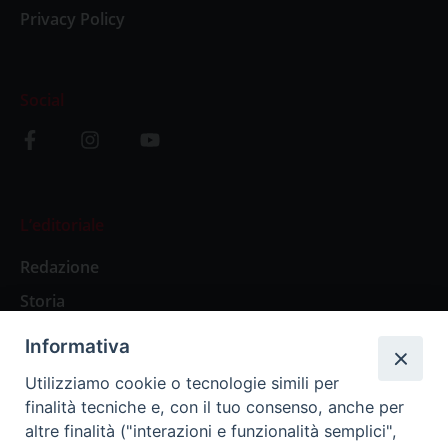
Privacy Policy
Social
L’editoriale
Redazione
Storia
Informativa
Abbonamenti
Utilizziamo cookie o tecnologie simili per
finalità tecniche e, con il tuo consenso, anche per
Abbonamento Annuale Digitale
altre finalità ("interazioni e funzionalità semplici",