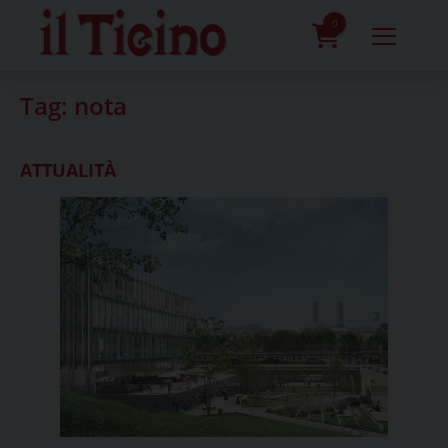
Skip
to
0
content
prodotti
Tag:
nota
ATTUALITÀ