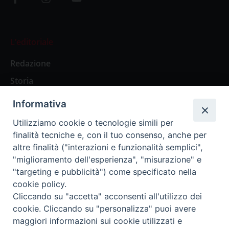
L’editoriale
Redazione
Storia
Informativa
Abbonamenti
Utilizziamo cookie o tecnologie simili per
finalità tecniche e, con il tuo consenso, anche per
Abbonamento Annuale Digitale
altre finalità ("interazioni e funzionalità semplici",
"miglioramento dell'esperienza", "misurazione" e
Abbonamento Annuale Cartaceo
"targeting e pubblicità") come specificato nella
Abbonamento Singola Copia Digitale
cookie policy.
Cliccando su "accetta" acconsenti all'utilizzo dei
cookie. Cliccando su "personalizza" puoi avere
maggiori informazioni sui cookie utilizzati e