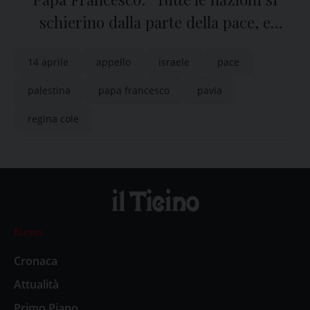
schierino dalla parte della pace, e
aiutino gli israeliani e i palestinesi a
14 aprile
appello
israele
pace
vivere in due Stati”
palestina
papa francesco
pavia
regina cole
News
Cronaca
Attualità
Primo Piano