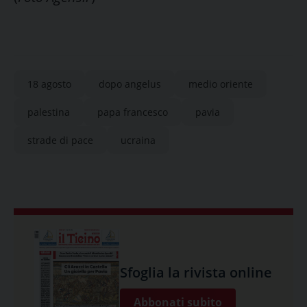
18 agosto
dopo angelus
medio oriente
palestina
papa francesco
pavia
strade di pace
ucraina
Sfoglia la rivista online
Abbonati subito