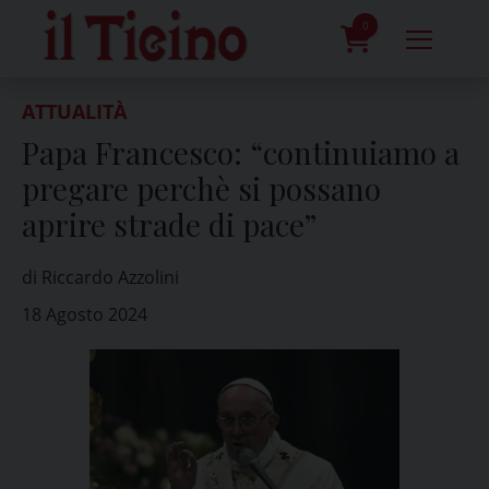
Skip
to
0
content
prodotti
ATTUALITÀ
Papa Francesco: “continuiamo a
pregare perchè si possano
aprire strade di pace”
di Riccardo Azzolini
18 Agosto 2024