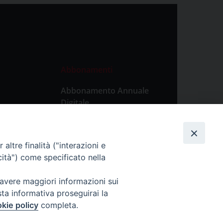
Abbonamenti
Abbonamento Annuale
Digitale
Abbonamento Annuale
Cartaceo
altre finalità ("interazioni e
Abbonamento Singola
cità") come specificato nella
Copia Digitale
 avere maggiori informazioni sui
sta informativa proseguirai la
kie policy
completa.