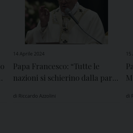
14 Aprile 2024
15
mo
Papa Francesco: “Tutte le
Pa
nazioni si schierino dalla parte
Ma
della pace, e aiutino gli
su
di Riccardo Azzolini
di 
israeliani e i palestinesi a
Uc
vivere in due Stati”
la