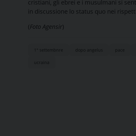
cristiani, gli ebrei e i musulmani si se
in discussione lo status quo nei rispett
(
Foto Agensir
)
1° settembnre
dopo angelus
pace
ucraina