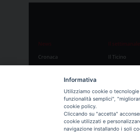
News
Il settimanale
Cronaca
Il Ticino
Attualità
Abbonament
Primo Piano
Privacy Polic
Informativa
Territorio
Utilizziamo cookie o tecnologie s
funzionalità semplici", "miglior
Città
cookie policy.
Politica
Cliccando su "accetta" acconsent
Sport
cookie utilizzati e personalizza
navigazione installando i soli co