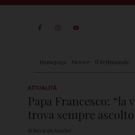
Skip
to
content
Homepage
News
Il Settimanale
Apri
Menu
ATTUALITÀ
Papa Francesco: “la v
trova sempre ascolto
di Riccardo Azzolini