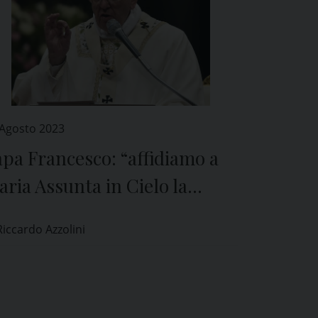
 Agosto 2023
pa Francesco: “affidiamo a
ria Assunta in Cielo la
pplica per la pace, in
Riccardo Azzolini
raina e in tutte le regioni
cerate dalla guerra”