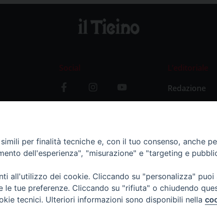
Social
L’editoriale
Redazione
i
Storia
y
imili per finalità tecniche e, con il tuo consenso, anche per 
amento dell'esperienza", "misurazione" e "targeting e pubbli
i all'utilizzo dei cookie. Cliccando su "personalizza" puoi
re le tue preferenze. Cliccando su "rifiuta" o chiudendo que
okie tecnici. Ulteriori informazioni sono disponibili nella
coo