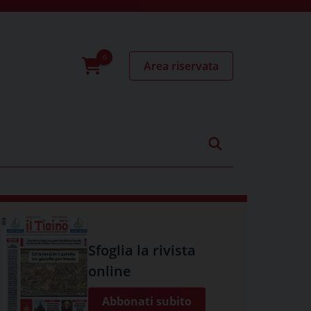
Area riservata
0
prodotti
Sfoglia la rivista
online
Abbonati subito