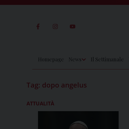
Skip
to
content
Homepage
News
Il Settimanale
Apri
Menu
Tag:
dopo angelus
ATTUALITÀ