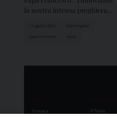
la nostra intensa preghiera
per la pace”
11 agosto 2024
dopo angelus
papa francesco
pavia
News
Il settimanale
Cronaca
Il Ticino