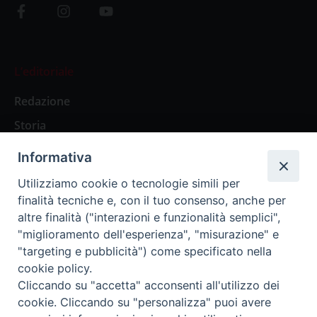
L’editoriale
Redazione
Storia
Informativa
Abbonamenti
Utilizziamo cookie o tecnologie simili per
finalità tecniche e, con il tuo consenso, anche per
Abbonamento Annuale Digitale
altre finalità ("interazioni e funzionalità semplici",
"miglioramento dell'esperienza", "misurazione" e
Abbonamento Annuale Cartaceo
"targeting e pubblicità") come specificato nella
Abbonamento Singola Copia Digitale
cookie policy.
Cliccando su "accetta" acconsenti all'utilizzo dei
cookie. Cliccando su "personalizza" puoi avere