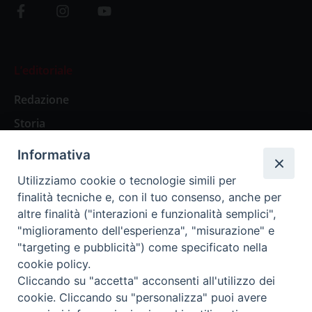
L’editoriale
Redazione
Storia
Informativa
Abbonamenti
Utilizziamo cookie o tecnologie simili per
finalità tecniche e, con il tuo consenso, anche per
Abbonamento Annuale Digitale
altre finalità ("interazioni e funzionalità semplici",
"miglioramento dell'esperienza", "misurazione" e
Abbonamento Annuale Cartaceo
"targeting e pubblicità") come specificato nella
Abbonamento Singola Copia Digitale
cookie policy.
Cliccando su "accetta" acconsenti all'utilizzo dei
cookie. Cliccando su "personalizza" puoi avere