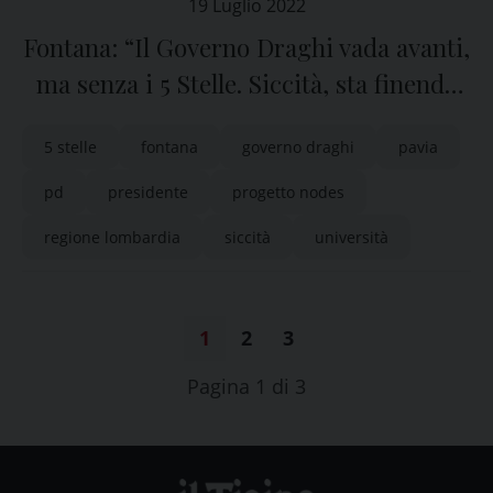
19 Luglio 2022
Fontana: “Il Governo Draghi vada avanti,
ma senza i 5 Stelle. Siccità, sta finendo
l’acqua per l’agricoltura”
5 stelle
fontana
governo draghi
pavia
pd
presidente
progetto nodes
regione lombardia
siccità
università
1
2
3
Pagina 1 di 3