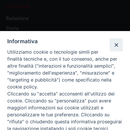
L’editoriale
Redazione
Storia
Informativa
Abbonamenti
Utilizziamo cookie o tecnologie simili per
finalità tecniche e, con il tuo consenso, anche per
Abbonamento Annuale Digitale
altre finalità ("interazioni e funzionalità semplici",
"miglioramento dell'esperienza", "misurazione" e
Abbonamento Annuale Cartaceo
"targeting e pubblicità") come specificato nella
Abbonamento Singola Copia Digitale
cookie policy.
Cliccando su "accetta" acconsenti all'utilizzo dei
cookie. Cliccando su "personalizza" puoi avere
maggiori informazioni sui cookie utilizzati e
personalizzare le tue preferenze. Cliccando su
Redazione: Pavia, Piazza Duomo 11 - tel. 0382.24736 -
"rifiuta" o chiudendo questa informativa proseguirai
amministrazione@ilticino.it - repossi@ilticino.it - P.
la navigazione installando i soli cookie tecnici.