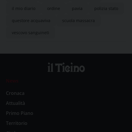
il mio diario
ordine
pavia
polizia stato
questore acquaviva
scuola massacra
vescovo sanguineti
News
Cronaca
Attualità
Primo Piano
Territorio