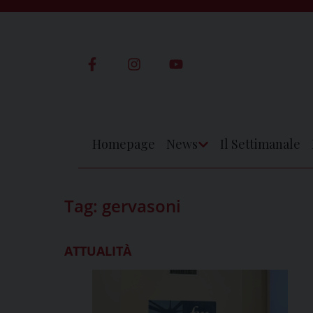
Skip
to
content
Homepage
News
Il Settimanale
Apri
Menu
Tag:
gervasoni
ATTUALITÀ