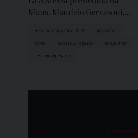
Mons. Maurizio Gervasoni,
Vescovo di Vigevano, ha aperto
festa sant'agostino 2024
gervasoni
la Festa di Sant’Agostino 2024
pavia
sabato 24 agosto
sanguineti
vescovo vigevano
News
Il settimanale