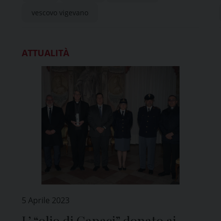
vescovo vigevano
ATTUALITÀ
5 Aprile 2023
L’ “olio di Capaci” donato ai