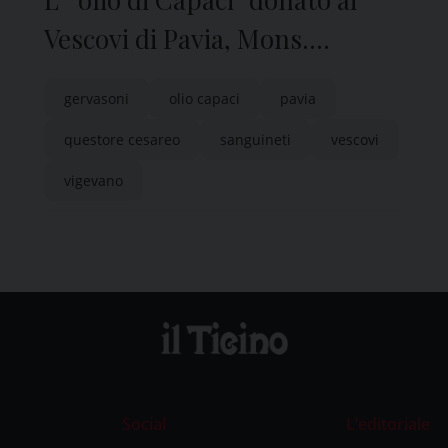
Vescovi di Pavia, Mons.
Corrado Sanguineti, e
gervasoni
olio capaci
pavia
Vigevano, Mons. Maurizio
questore cesareo
sanguineti
vescovi
Gervasoni
vigevano
Social
L’editoriale