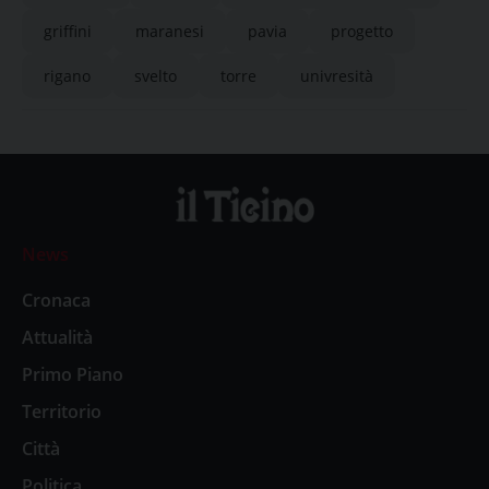
griffini
maranesi
pavia
progetto
rigano
svelto
torre
univresità
News
Cronaca
Attualità
Primo Piano
Territorio
Città
Politica