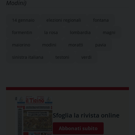
Modini)
14 gennaio
elezioni regionali
fontana
formentin
la rosa
lombardia
magni
maiorino
modini
moratti
pavia
sinistra italiana
testoni
verdi
Sfoglia la rivista online
Abbonati subito